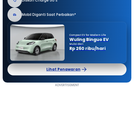
Diskon Charge 50%
Mobil Diganti Saat Perbaikan*
Compact EV for Modern Life
Wuling Binguo EV
Mulai dari
Rp 260 ribu/hari
Lihat Penawaran