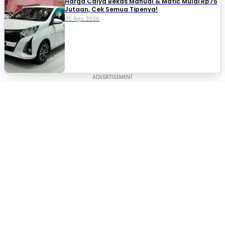
Harga Calya Bekas Manual & Matic Mulai Rp75
Jutaan, Cek Semua Tipenya!
05 Agu 2026