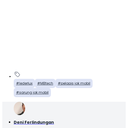
lederlux
MBtech
pelapis jok mobil
sarung jok mobil
Deni Ferlindungan