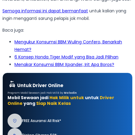
Semoga informasi ini dapat bermanfaat
untuk kalian yang
ingin mengganti sarung pelapis jok mobil.
Baca juga:
Mengukur Konsumsi BBM Wuling Confero, Benarkah
Hemat?
6 Konsep Honda Tiger Modif yang Bisa Jadi Pilihan
Menakar Konsumsi BBM Xpander, Irit Apa Boros?
Untuk Driver Online
Program Mobil Sewaan jadi Hak Milik by
Moladin
Mobil Sewaan jadi
Hak Milik untuk
untuk
Driver
Online
yang
Siap Naik Kelas
FREE Asuransi All Risk*