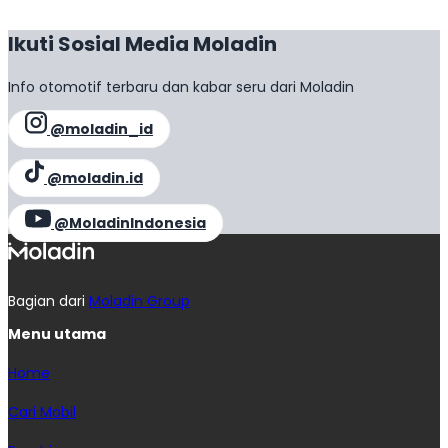
Ikuti Sosial Media Moladin
Info otomotif terbaru dan kabar seru dari Moladin
@moladin_id
@moladin.id
@MoladinIndonesia
Bagian dari
Moladin Group
Menu utama
Home
Cari Mobil