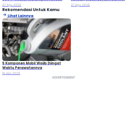
Keluarga?
07 Agu 2026
07 Agu 2026
Rekomendasi Untuk Kamu
Lihat Lainnya
5 Komponen Mobil Wajib Diingat
Waktu Perawatannya
16 Jan 2025