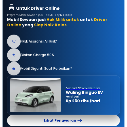
Untuk Driver Online
Program Mobil Sewaan jadi Hak Milik by
Moladin
Mobil Sewaan jadi
Hak Milik untuk
untuk
Driver
Online
yang
Siap Naik Kelas
FREE Asuransi All Risk*
Diskon Charge 50%
Mobil Diganti Saat Perbaikan*
Compact EV for Modern Life
Wuling Binguo EV
Mulai dari
Rp 260 ribu/hari
Lihat Penawaran