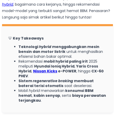
hybrid
, bagaimana cara kerjanya, hingga rekomendasi
model-model yang terbukti sangat hemat BBM. Penasaran?
Langsung saja simak artikel berikut hingga tuntas!
💡
Key Takeaways
Teknologi
hybrid
menggabungkan mesin
bensin dan motor listrik
untuk menghasilkan
efisiensi bahan bakar optimal.
Rekomendasi
mobil hybrid paling irit
2025
meliputi
Hyundai Ioniq Hybrid
,
Yaris Cross
Hybrid
,
Nissan Kicks
e-POWER
, hingga
CX-60
PHEV
.
Sistem
regenerative braking
membuat
baterai terisi otomatis
saat deselerasi.
Mobil
hybrid
menawarkan
konsumsi BBM
hemat
,
kabin senyap
, serta
biaya perawatan
terjangkau
.