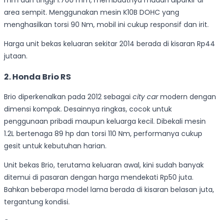
mm dan tinggi 1.700 mm, membuatnya mudah diparkir di
area sempit. Menggunakan mesin K10B DOHC yang
menghasilkan torsi 90 Nm, mobil ini cukup responsif dan irit.
Harga unit bekas keluaran sekitar 2014 berada di kisaran Rp44
jutaan.
2. Honda Brio RS
Brio diperkenalkan pada 2012 sebagai
city car
modern dengan
dimensi kompak. Desainnya ringkas, cocok untuk
penggunaan pribadi maupun keluarga kecil. Dibekali mesin
1.2L bertenaga 89 hp dan torsi 110 Nm, performanya cukup
gesit untuk kebutuhan harian.
Unit bekas Brio, terutama keluaran awal, kini sudah banyak
ditemui di pasaran dengan harga mendekati Rp50 juta.
Bahkan beberapa model lama berada di kisaran belasan juta,
tergantung kondisi.