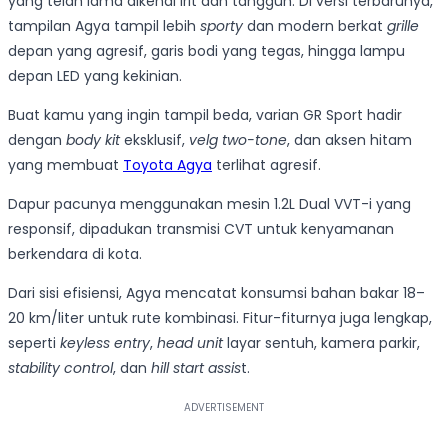
yang telah lama dikenal irit dan tangguh. Di versi terbarunya,
tampilan Agya tampil lebih
sporty
dan modern berkat
grille
depan yang agresif, garis bodi yang tegas, hingga lampu
depan LED yang kekinian.
Buat kamu yang ingin tampil beda, varian GR Sport hadir
dengan
body kit
eksklusif,
velg two-tone
, dan aksen hitam
yang membuat
Toyota Agya
terlihat agresif.
Dapur pacunya menggunakan mesin 1.2L Dual VVT-i yang
responsif, dipadukan transmisi CVT untuk kenyamanan
berkendara di kota.
Dari sisi efisiensi, Agya mencatat konsumsi bahan bakar 18–
20 km/liter untuk rute kombinasi. Fitur-fiturnya juga lengkap,
seperti
keyless entry
,
head unit
layar sentuh, kamera parkir,
stability control
, dan
hill start assis
t.