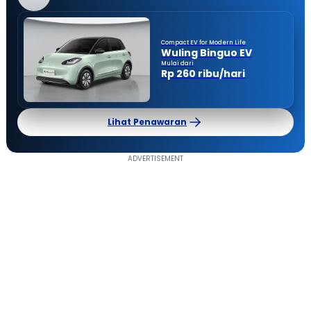
Compact EV for Modern Life
Wuling Binguo EV
Mulai dari
Rp 260 ribu/hari
Lihat Penawaran