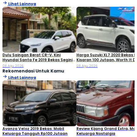
Lihat Lainnya
Dulu Saingan Berat CR-V, Kini
Harga Suzuki XL7 2020 Bekas Ki
Hyundai Santa Fe 2019 Bekas Segini
Kisaran 100 Jutaan, Worth It Di
Harganya
08 Agu 2026
08 Agu 2026
Rekomendasi Untuk Kamu
Lihat Lainnya
Avanza Veloz 2019 Bekas: Mobil
Review Kijang Grand Extra, Mob
Keluarga Tangguh Rp100 Jutaan
Keluarga Nostalgia