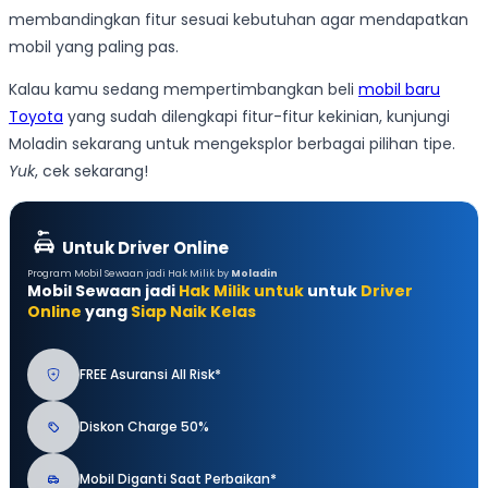
membandingkan fitur sesuai kebutuhan agar mendapatkan
mobil yang paling pas.
Kalau kamu sedang mempertimbangkan beli
mobil baru
Toyota
yang sudah dilengkapi fitur-fitur kekinian, kunjungi
Moladin sekarang untuk mengeksplor berbagai pilihan tipe.
Yuk
, cek sekarang!
Untuk Driver Online
Program Mobil Sewaan jadi Hak Milik by
Moladin
Mobil Sewaan jadi
Hak Milik untuk
untuk
Driver
Online
yang
Siap Naik Kelas
FREE Asuransi All Risk*
Diskon Charge 50%
Mobil Diganti Saat Perbaikan*