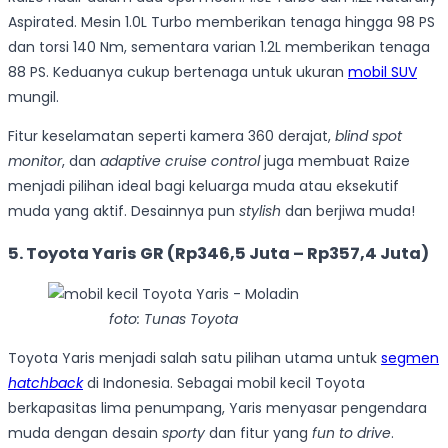
Aspirated. Mesin 1.0L Turbo memberikan tenaga hingga 98 PS
dan torsi 140 Nm, sementara varian 1.2L memberikan tenaga
88 PS. Keduanya cukup bertenaga untuk ukuran
mobil SUV
mungil.
Fitur keselamatan seperti kamera 360 derajat,
blind spot
monitor
, dan
adaptive cruise control
juga membuat Raize
menjadi pilihan ideal bagi keluarga muda atau eksekutif
muda yang aktif. Desainnya pun
stylish
dan berjiwa muda!
5. Toyota Yaris GR (Rp346,5 Juta – Rp357,4 Juta)
foto: Tunas Toyota
Toyota Yaris menjadi salah satu pilihan utama untuk
segmen
hatchback
di Indonesia. Sebagai mobil kecil Toyota
berkapasitas lima penumpang, Yaris menyasar pengendara
muda dengan desain
sporty
dan fitur yang
fun to drive
.