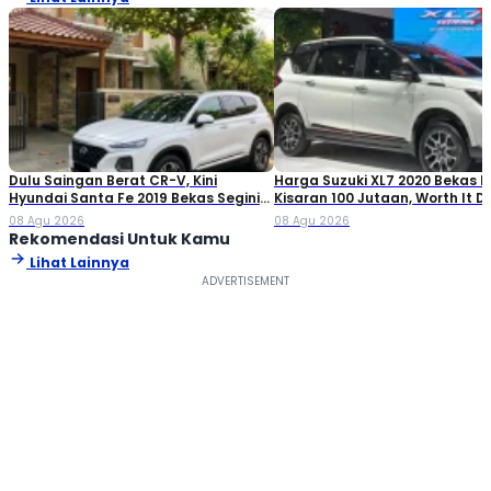
Dulu Saingan Berat CR-V, Kini
Harga Suzuki XL7 2020 Bekas Ki
Hyundai Santa Fe 2019 Bekas Segini
Kisaran 100 Jutaan, Worth It Di
Harganya
08 Agu 2026
08 Agu 2026
Rekomendasi Untuk Kamu
Lihat Lainnya