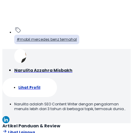
mobil mercedes benz termahal
Narulita Azzahra Misbakh
Lihat Profil
Narulita adalah SEO Content Writer dengan pengalaman
menulis lebih dari 3 tahun di berbagai topik, termasuk dunia
otomotif. Narulita senang untuk memberikan informasi yang
akurat dan mudah dipahami, demi menghadirkan manfaat
kepada para pembaca. Terima kasih telah membaca karya
Artikel Panduan & Review
tulis saya, semoga tulisan ini bisa bermanfaat!
Lihat Lainnya