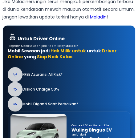
Jika Moladiners ingin terus mengikuti perkembangan terbaru
di dunia kendaraan mewah maupun otomotif secara umum,
jangan lewatkan update terkini hanya di
Moladin
!
Untuk Driver Online
Program Mobil Sewaan jadi Hak Milik by
Moladin
Mobil Sewaan jadi
Hak Milik untuk
untuk
Driver
Online
yang
Siap Naik Kelas
FREE Asuransi All Risk*
Diskon Charge 50%
Mobil Diganti Saat Perbaikan*
Compact EV for Modern Life
Wuling Binguo EV
Mulai dari