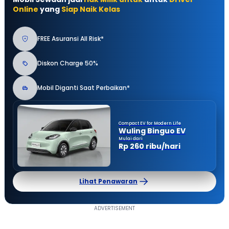
Online
yang
Siap Naik Kelas
FREE Asuransi All Risk*
Diskon Charge 50%
Mobil Diganti Saat Perbaikan*
Compact EV for Modern Life
Wuling Binguo EV
Mulai dari
Rp 260 ribu/hari
Lihat Penawaran