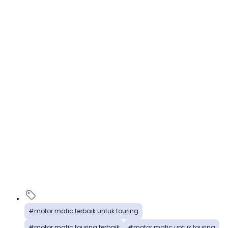
motor matic terbaik untuk touring
motor matic touring terbaik
motor matic untuk touring