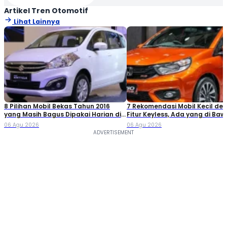
Artikel Tren Otomotif
Lihat Lainnya
8 Pilihan Mobil Bekas Tahun 2016
7 Rekomendasi Mobil Kecil de
yang Masih Bagus Dipakai Harian di
Fitur Keyless, Ada yang di Ba
2026
Rp80 Juta!
06 Agu 2026
06 Agu 2026