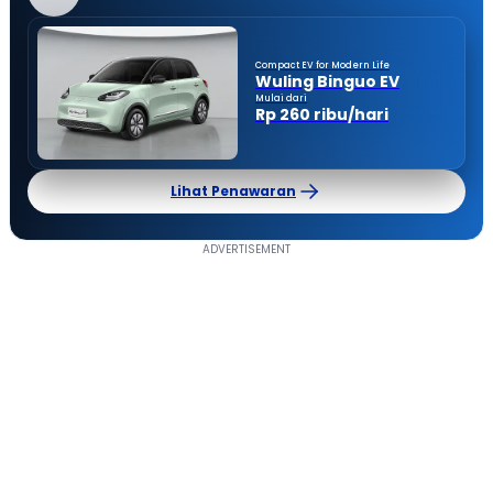
Compact EV for Modern Life
Wuling Binguo EV
Mulai dari
Rp 260 ribu/hari
Lihat Penawaran