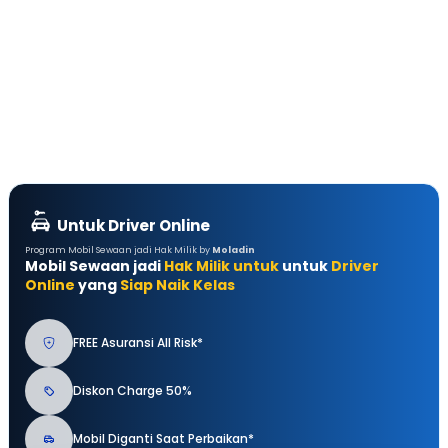
Untuk Driver Online
Program Mobil Sewaan jadi Hak Milik by
Moladin
Mobil Sewaan jadi
Hak Milik untuk
untuk
Driver
Online
yang
Siap Naik Kelas
FREE Asuransi All Risk*
Diskon Charge 50%
Mobil Diganti Saat Perbaikan*