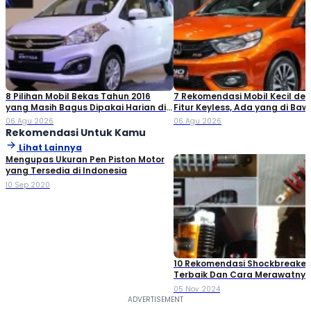
8 Pilihan Mobil Bekas Tahun 2016
7 Rekomendasi Mobil Kecil de
yang Masih Bagus Dipakai Harian di
Fitur Keyless, Ada yang di Ba
2026
Rp80 Juta!
06 Agu 2026
06 Agu 2026
Rekomendasi Untuk Kamu
Lihat Lainnya
Mengupas Ukuran Pen Piston Motor
yang Tersedia di Indonesia
10 Sep 2020
10 Rekomendasi Shockbreaker
Terbaik Dan Cara Merawatnya, 
Mana?
05 Nov 2024