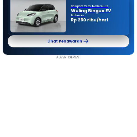
Compact EV for Modern Life
Wuling Binguo EV
Mulai dari
Rp 260 ribu/hari
Lihat Penawaran