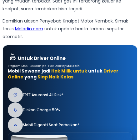
yang mudah terbakar. Saat gas ini terdorong keluar ke
knalpot, suara tembakan bisa terjadi.
Demikian ulasan Penyebab Knalpot Motor Nembak. Simak
terus
Moladin.com
untuk update berita terbaru seputar
otomotif.
Untuk Driver Online
Program Mobil Sewaan jadi Hak Milik by
Moladin
Mobil Sewaan jadi
Hak Milik untuk
untuk
Driver
Online
yang
Siap Naik Kelas
FREE Asuransi All Risk*
Diskon Charge 50%
Mobil Diganti Saat Perbaikan*