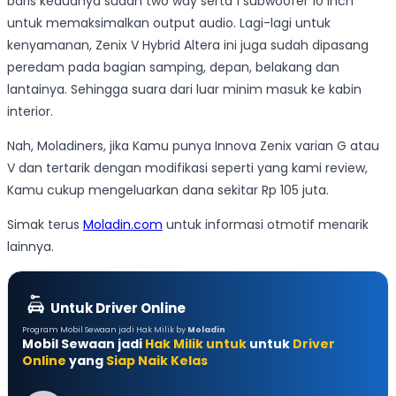
baris keduanya sudah two way serta 1 subwoofer 10 inch
untuk memaksimalkan output audio. Lagi-lagi untuk
kenyamanan, Zenix V Hybrid Altera ini juga sudah dipasang
peredam pada bagian samping, depan, belakang dan
lantainya. Sehingga suara dari luar minim masuk ke kabin
interior.
Nah, Moladiners, jika Kamu punya Innova Zenix varian G atau
V dan tertarik dengan modifikasi seperti yang kami review,
Kamu cukup mengeluarkan dana sekitar Rp 105 juta.
Simak terus
Moladin.com
untuk informasi otmotif menarik
lainnya.
Untuk Driver Online
Program Mobil Sewaan jadi Hak Milik by
Moladin
Mobil Sewaan jadi
Hak Milik untuk
untuk
Driver
Online
yang
Siap Naik Kelas