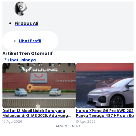
Firdaus Ali
Lihat Profil
Artikel Tren Otomotif
Lihat Lainnya
Daftar 13 Mobil Listrik Baru yang
Harga XPeng G6 Pro AWD 2026
Meluncur di GIIAS 2026, Ada yang
Punya Tenaga 487 HP dan Bat
Cuma 150 Jutaan
80,8 kWh
10 Agu 2026
10 Agu 2026