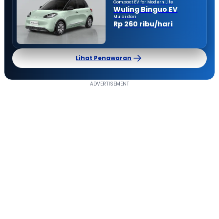
Compact EV for Modern Life
Wuling Binguo EV
Mulai dari
Rp 260 ribu/hari
Lihat Penawaran