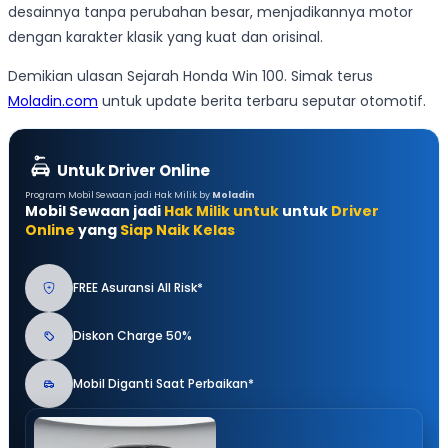
desainnya tanpa perubahan besar, menjadikannya motor
dengan karakter klasik yang kuat dan orisinal.
Demikian ulasan Sejarah Honda Win 100. Simak terus
Moladin.com
untuk update berita terbaru seputar otomotif.
Untuk Driver Online
Program Mobil Sewaan jadi Hak Milik by
Moladin
Mobil Sewaan jadi
Hak Milik untuk
untuk
Driver
Online
yang
Siap Naik Kelas
FREE Asuransi All Risk*
Diskon Charge 50%
Mobil Diganti Saat Perbaikan*