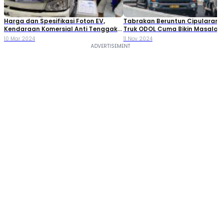
Harga dan Spesifikasi Foton EV,
Tabrakan Beruntun Cipularang
Kendaraan Komersial Anti Tenggak
Truk ODOL Cuma Bikin Masala
BBM
10 Mar 2024
11 Nov 2024