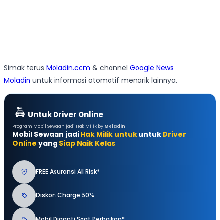
Simak terus
Moladin.com
& channel
Google News
Moladin
untuk informasi otomotif menarik lainnya.
Untuk Driver Online
Program Mobil Sewaan jadi Hak Milik by
Moladin
Mobil Sewaan jadi
Hak Milik untuk
untuk
Driver
Online
yang
Siap Naik Kelas
FREE Asuransi All Risk*
Diskon Charge 50%
Mobil Diganti Saat Perbaikan*