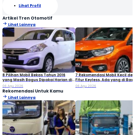
Lihat Profil
Artikel Tren Otomotif
Lihat Lainnya
8 Pilihan Mobil Bekas Tahun 2016
7 Rekomendasi Mobil Kecil de
yang Masih Bagus Dipakai Harian di
Fitur Keyless, Ada yang di Ba
2026
Rp80 Juta!
06 Agu 2026
06 Agu 2026
Rekomendasi Untuk Kamu
Lihat Lainnya