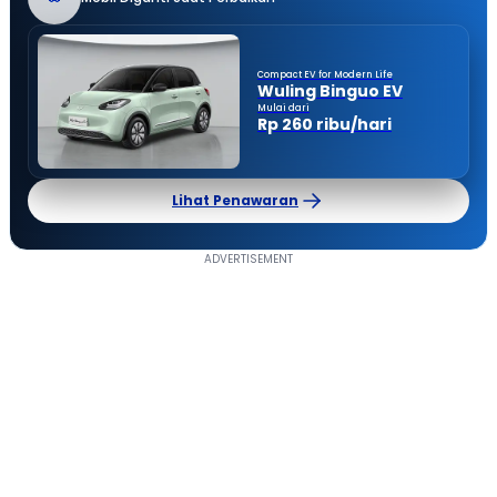
Compact EV for Modern Life
Wuling Binguo EV
Mulai dari
Rp 260 ribu/hari
Lihat Penawaran