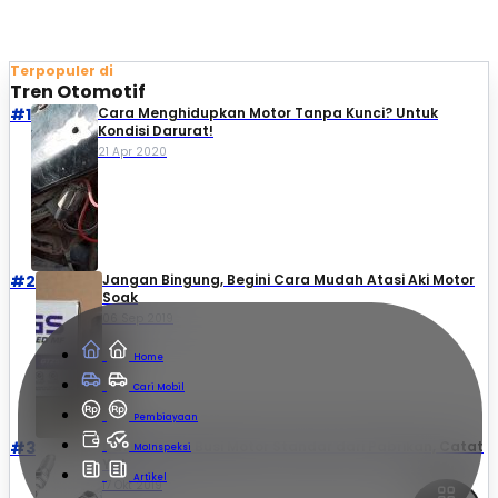
Terpopuler di
Tren Otomotif
#1
Cara Menghidupkan Motor Tanpa Kunci? Untuk
Kondisi Darurat!
21 Apr 2020
#2
Jangan Bingung, Begini Cara Mudah Atasi Aki Motor
Soak
06 Sep 2019
Home
Cari Mobil
Pembiayaan
#3
Daftar Kode Busi Motor Standar dari Pabrikan, Catat
MoInspeksi
Ya!
Artikel
17 Okt 2019