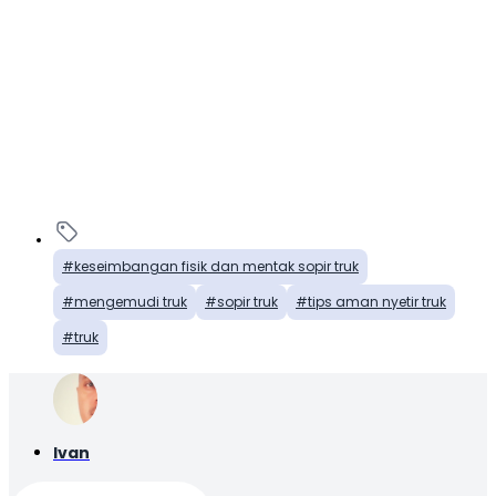
keseimbangan fisik dan mentak sopir truk
mengemudi truk
sopir truk
tips aman nyetir truk
truk
Ivan