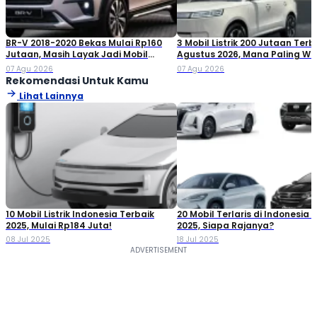
BR-V 2018-2020 Bekas Mulai Rp160
3 Mobil Listrik 200 Jutaan Terb
Jutaan, Masih Layak Jadi Mobil
Agustus 2026, Mana Paling Wor
Keluarga?
07 Agu 2026
07 Agu 2026
Rekomendasi Untuk Kamu
Lihat Lainnya
10 Mobil Listrik Indonesia Terbaik
20 Mobil Terlaris di Indonesia P
2025, Mulai Rp184 Juta!
2025, Siapa Rajanya?
08 Jul 2025
18 Jul 2025