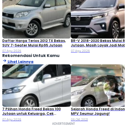
Daftar Harga Terios 2012 TX Bekas,
BR-V 2018-2020 Bekas Mulai R
SUV 7-Seater Mulai Rp95 Jutaan
Jutaan, Masih Layak Jadi Mobi
Keluarga?
07 Agu 2026
07 Agu 2026
Rekomendasi Untuk Kamu
Lihat Lainnya
7 Pilihan Honda Freed Bekas 100
Sejarah Honda Freed di Indone
Jutaan untuk Keluarga, Cek
MPV Seumur Jagung!
Daftarnya!
07 Agu 2026
06 Okt 2021