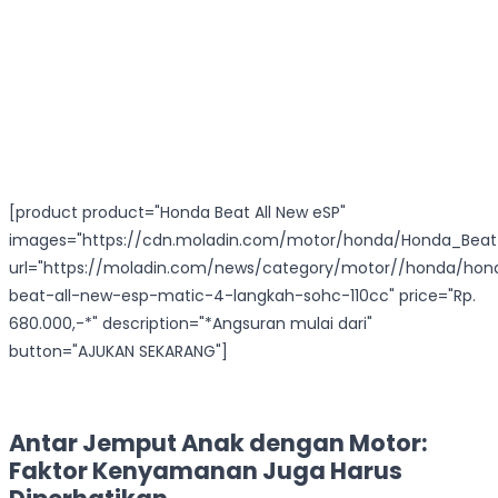
[product product="Honda Beat All New eSP"
images="https://cdn.moladin.com/motor/honda/Honda_Beat
url="https://moladin.com/news/category/motor//honda/hon
beat-all-new-esp-matic-4-langkah-sohc-110cc" price="Rp.
680.000,-*" description="*Angsuran mulai dari"
button="AJUKAN SEKARANG"]
Antar Jemput Anak dengan Motor:
Faktor Kenyamanan Juga Harus