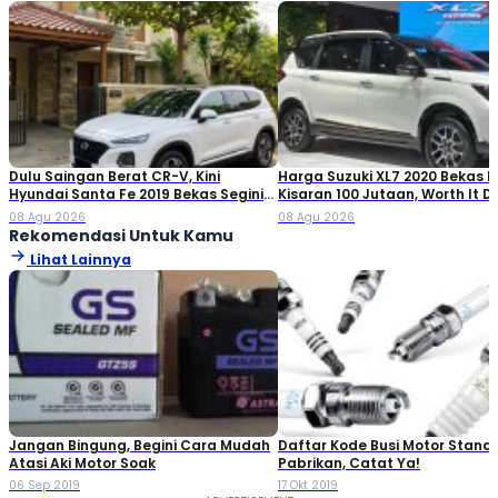
Dulu Saingan Berat CR-V, Kini
Harga Suzuki XL7 2020 Bekas Ki
Hyundai Santa Fe 2019 Bekas Segini
Kisaran 100 Jutaan, Worth It Di
Harganya
08 Agu 2026
08 Agu 2026
Rekomendasi Untuk Kamu
Lihat Lainnya
Jangan Bingung, Begini Cara Mudah
Daftar Kode Busi Motor Standa
Atasi Aki Motor Soak
Pabrikan, Catat Ya!
06 Sep 2019
17 Okt 2019