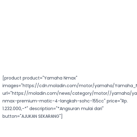
[product product="Yamaha Nmax"
images="https://cdn.moladin.com/motor/yamaha/Yamaha_N
url="https://moladin.com/news/category/motor//yamaha/
nmax-premium-matic-4-langkah-sohc-155cc" price="Rp.
1.232.000,-*" description="*Angsuran mulai dari"
button="AJUKAN SEKARANG"]