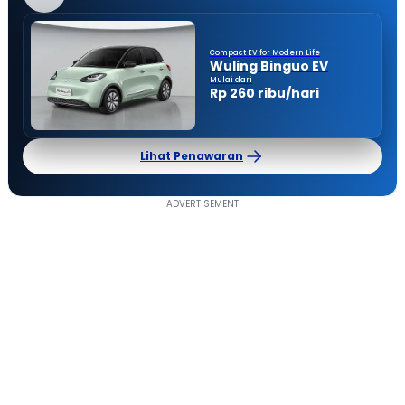
Compact EV for Modern Life
Wuling Binguo EV
Mulai dari
Rp 260 ribu/hari
Lihat Penawaran