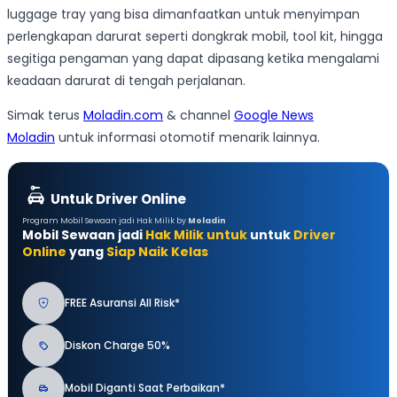
luggage tray yang bisa dimanfaatkan untuk menyimpan
perlengkapan darurat seperti dongkrak mobil, tool kit, hingga
segitiga pengaman yang dapat dipasang ketika mengalami
keadaan darurat di tengah perjalanan.
Simak terus
Moladin.com
& channel
Google News
Moladin
untuk informasi otomotif menarik lainnya.
Untuk Driver Online
Program Mobil Sewaan jadi Hak Milik by
Moladin
Mobil Sewaan jadi
Hak Milik untuk
untuk
Driver
Online
yang
Siap Naik Kelas
FREE Asuransi All Risk*
Diskon Charge 50%
Mobil Diganti Saat Perbaikan*