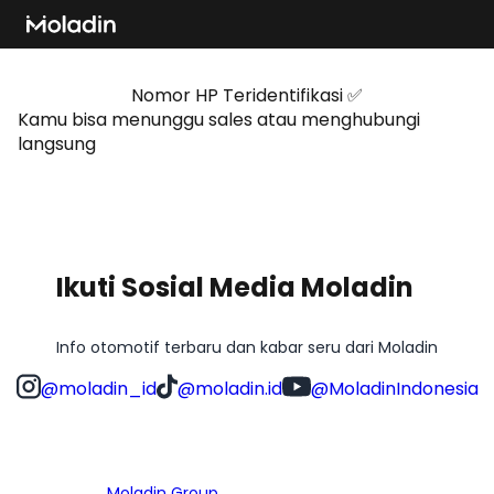
Nomor HP Teridentifikasi ✅
Kamu bisa menunggu sales atau menghubungi
langsung
Chat lewat WA
Ikuti Sosial Media Moladin
Info otomotif terbaru dan kabar seru dari Moladin
@moladin_id
@moladin.id
@MoladinIndonesia
Bagian dari
Moladin Group