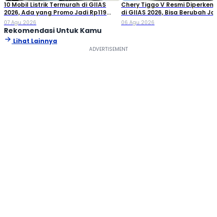
10 Mobil Listrik Termurah di GIIAS
Chery Tiggo V Resmi Diperken
2026, Ada yang Promo Jadi Rp119
di GIIAS 2026, Bisa Berubah Ja
Jutaan!
Double Cabin
07 Agu 2026
06 Agu 2026
Rekomendasi Untuk Kamu
Lihat Lainnya