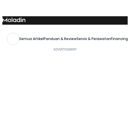
Skip
to
content
Semua Artikel
Panduan & Review
Servis & Perawatan
Financing,