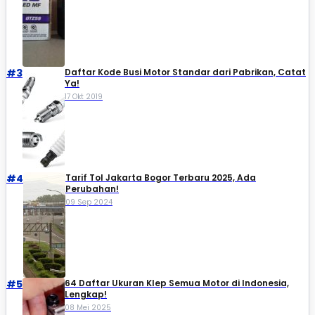
#3
Daftar Kode Busi Motor Standar dari Pabrikan, Catat
Ya!
17 Okt 2019
#4
Tarif Tol Jakarta Bogor Terbaru 2025, Ada
Perubahan!
09 Sep 2024
#5
64 Daftar Ukuran Klep Semua Motor di Indonesia,
Lengkap!
08 Mei 2025