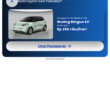
Mobil Diganti Saat Perbaikan*
Compact EV for Modern Life
Wuling Binguo EV
Mulai dari
Rp 260 ribu/hari
Lihat Penawaran