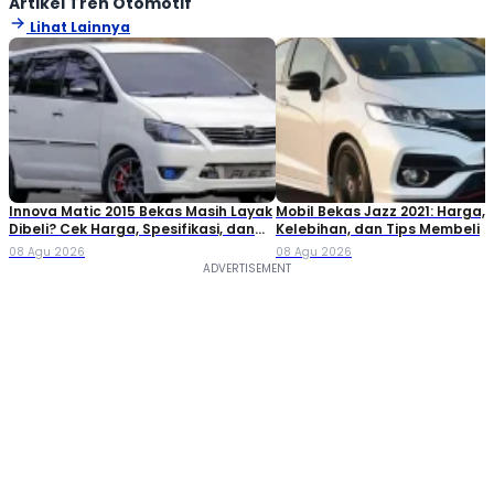
Artikel Tren Otomotif
Lihat Lainnya
Innova Matic 2015 Bekas Masih Layak
Mobil Bekas Jazz 2021: Harga,
Dibeli? Cek Harga, Spesifikasi, dan
Kelebihan, dan Tips Membeli
Tips Membelinya
08 Agu 2026
08 Agu 2026