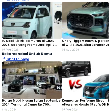
10 Mobil Listrik Termurah di GIIAS
Chery Tiggo V Resmi Diperken
2026, Ada yang Promo Jadi Rp119
di GIIAS 2026, Bisa Berubah Ja
Jutaan!
Double Cabin
07 Agu 2026
06 Agu 2026
Rekomendasi Untuk Kamu
Lihat Lainnya
Harga Mobil Nissan Bulan September
Komparasi Performa Nissan S
2024, Termahal Cuma Rp 700
ePower vs Honda Step WGN Hy
Jutaan!
Kamu Pilih Mana?
11 Sep 2024
07 Agu 2024