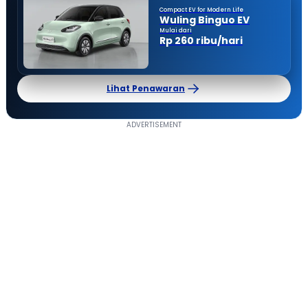
Compact EV for Modern Life
Wuling Binguo EV
Mulai dari
Rp 260 ribu/hari
Lihat Penawaran