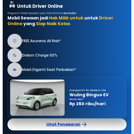
Untuk Driver Online
Program Mobil Sewaan jadi Hak Milik by
Moladin
Mobil Sewaan jadi
Hak Milik untuk
untuk
Driver
Online
yang
Siap Naik Kelas
FREE Asuransi All Risk*
Diskon Charge 50%
Mobil Diganti Saat Perbaikan*
Compact EV for Modern Life
Wuling Binguo EV
Mulai dari
Rp 260 ribu/hari
Lihat Penawaran