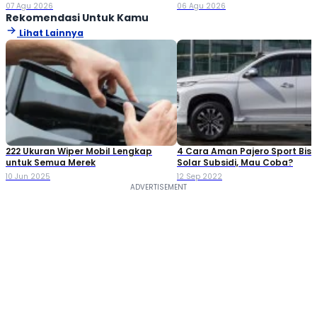
Jutaan!
Double Cabin
07 Agu 2026
06 Agu 2026
Rekomendasi Untuk Kamu
Lihat Lainnya
222 Ukuran Wiper Mobil Lengkap
4 Cara Aman Pajero Sport Bisa
untuk Semua Merek
Solar Subsidi, Mau Coba?
10 Jun 2025
12 Sep 2022