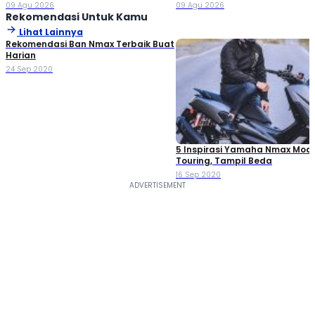
Varian
Penantang BYD Atto 1
09 Agu 2026
09 Agu 2026
Rekomendasi Untuk Kamu
Lihat Lainnya
Rekomendasi Ban Nmax Terbaik Buat
Harian
24 Sep 2020
5 Inspirasi Yamaha Nmax Modi
Touring, Tampil Beda
16 Sep 2020