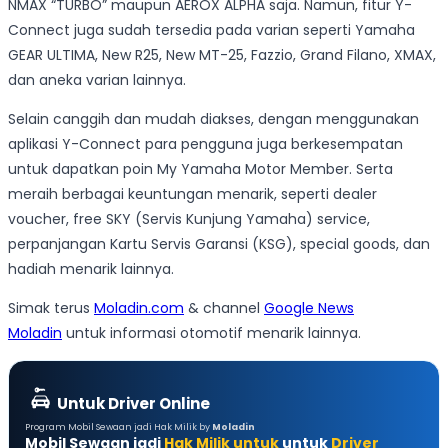
NMAX “TURBO” maupun AEROX ALPHA saja. Namun, fitur Y-
Connect juga sudah tersedia pada varian seperti Yamaha
GEAR ULTIMA, New R25, New MT-25, Fazzio, Grand Filano, XMAX,
dan aneka varian lainnya.
Selain canggih dan mudah diakses, dengan menggunakan
aplikasi Y-Connect para pengguna juga berkesempatan
untuk dapatkan poin My Yamaha Motor Member. Serta
meraih berbagai keuntungan menarik, seperti dealer
voucher, free SKY (Servis Kunjung Yamaha) service,
perpanjangan Kartu Servis Garansi (KSG), special goods, dan
hadiah menarik lainnya.
Simak terus
Moladin.com
& channel
Google News
Moladin
untuk informasi otomotif menarik lainnya.
Untuk Driver Online
Program Mobil Sewaan jadi Hak Milik by
Moladin
Mobil Sewaan jadi
Hak Milik untuk
untuk
Driver