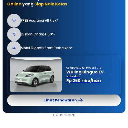
Online
yang
Siap Naik Kelas
FREE Asuransi All Risk*
Diskon Charge 50%
Mobil Diganti Saat Perbaikan*
Compact EV for Modern Life
Wuling Binguo EV
Mulai dari
Rp 260 ribu/hari
Lihat Penawaran