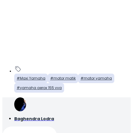
Maxi Yamaha
motor matik
motor yamaha
yamaha aerox 155 vva
Baghendra Lodra