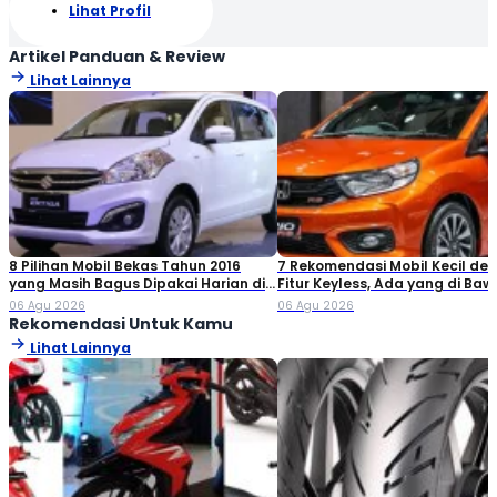
Lihat Profil
Artikel Panduan & Review
Lihat Lainnya
8 Pilihan Mobil Bekas Tahun 2016
7 Rekomendasi Mobil Kecil de
yang Masih Bagus Dipakai Harian di
Fitur Keyless, Ada yang di Ba
2026
Rp80 Juta!
06 Agu 2026
06 Agu 2026
Rekomendasi Untuk Kamu
Lihat Lainnya