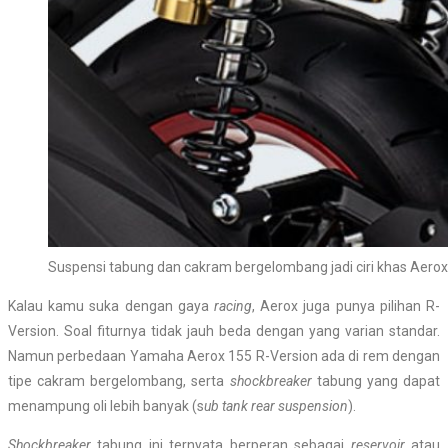
Suspensi tabung dan cakram bergelombang jadi ciri khas Aerox
Kalau kamu suka dengan gaya
racing
, Aerox juga punya pilihan R-
Version. Soal fiturnya tidak jauh beda dengan yang varian standar.
Namun perbedaan Yamaha Aerox 155 R-Version ada di rem dengan
tipe cakram bergelombang, serta
shockbreaker
tabung yang dapat
menampung oli lebih banyak (s
ub tank rear suspension
).
Shockbreaker
tabung ini ternyata berperan sebagai
reservoir
atau