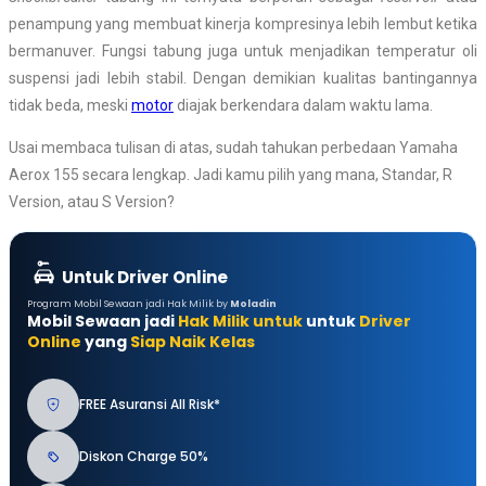
penampung yang membuat kinerja kompresinya lebih lembut ketika
bermanuver. F
ungsi tabung juga untuk menjadikan temperatur oli
suspensi jadi lebih stabil. Dengan demikian kualitas bantingannya
tidak beda, meski
motor
diajak berkendara dalam waktu lama.
Usai membaca tulisan di atas, sudah tahukan perbedaan Yamaha
Aerox 155 secara lengkap. Jadi kamu pilih yang mana, Standar, R
Version, atau S Version?
Untuk Driver Online
Program Mobil Sewaan jadi Hak Milik by
Moladin
Mobil Sewaan jadi
Hak Milik untuk
untuk
Driver
Online
yang
Siap Naik Kelas
FREE Asuransi All Risk*
Diskon Charge 50%