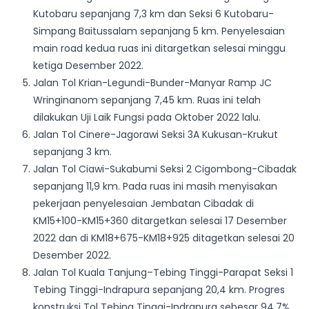
Kutobaru sepanjang 7,3 km dan Seksi 6 Kutobaru-
Simpang Baitussalam sepanjang 5 km. Penyelesaian
main road kedua ruas ini ditargetkan selesai minggu
ketiga Desember 2022.
Jalan Tol Krian-Legundi-Bunder-Manyar Ramp JC
Wringinanom sepanjang 7,45 km. Ruas ini telah
dilakukan Uji Laik Fungsi pada Oktober 2022 lalu.
Jalan Tol Cinere-Jagorawi Seksi 3A Kukusan-Krukut
sepanjang 3 km.
Jalan Tol Ciawi-Sukabumi Seksi 2 Cigombong-Cibadak
sepanjang 11,9 km. Pada ruas ini masih menyisakan
pekerjaan penyelesaian Jembatan Cibadak di
KM15+100-KM15+360 ditargetkan selesai 17 Desember
2022 dan di KM18+675-KM18+925 ditagetkan selesai 20
Desember 2022.
Jalan Tol Kuala Tanjung–Tebing Tinggi-Parapat Seksi 1
Tebing Tinggi-Indrapura sepanjang 20,4 km. Progres
konstruksi Tol Tebing Tinggi-Indrapura sebesar 94,7%