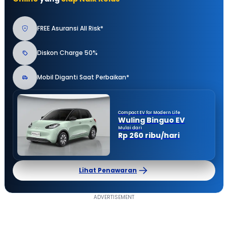
FREE Asuransi All Risk*
Diskon Charge 50%
Mobil Diganti Saat Perbaikan*
Compact EV for Modern Life
Wuling Binguo EV
Mulai dari
Rp 260 ribu/hari
Lihat Penawaran