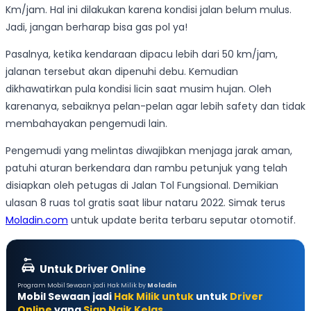
Km/jam. Hal ini dilakukan karena kondisi jalan belum mulus.
Jadi, jangan berharap bisa gas pol ya!
Pasalnya, ketika kendaraan dipacu lebih dari 50 km/jam,
jalanan tersebut akan dipenuhi debu. Kemudian
dikhawatirkan pula kondisi licin saat musim hujan. Oleh
karenanya, sebaiknya pelan-pelan agar lebih safety dan tidak
membahayakan pengemudi lain.
Pengemudi yang melintas diwajibkan menjaga jarak aman,
patuhi aturan berkendara dan rambu petunjuk yang telah
disiapkan oleh petugas di Jalan Tol Fungsional. Demikian
ulasan 8 ruas tol gratis saat libur nataru 2022. Simak terus
Moladin.com
untuk update berita terbaru seputar otomotif.
Untuk Driver Online
Program Mobil Sewaan jadi Hak Milik by
Moladin
Mobil Sewaan jadi
Hak Milik untuk
untuk
Driver
Online
yang
Siap Naik Kelas