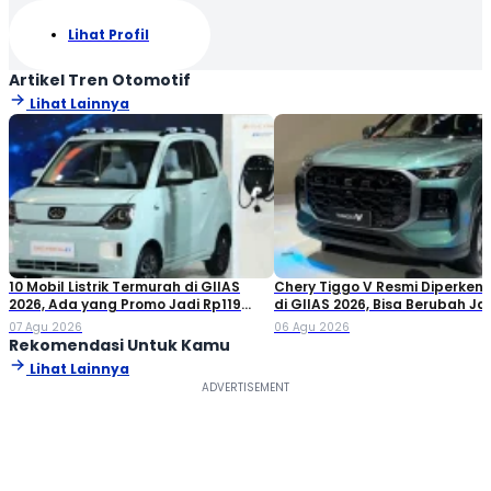
Lihat Profil
Artikel Tren Otomotif
Lihat Lainnya
10 Mobil Listrik Termurah di GIIAS
Chery Tiggo V Resmi Diperken
2026, Ada yang Promo Jadi Rp119
di GIIAS 2026, Bisa Berubah Ja
Jutaan!
Double Cabin
07 Agu 2026
06 Agu 2026
Rekomendasi Untuk Kamu
Lihat Lainnya