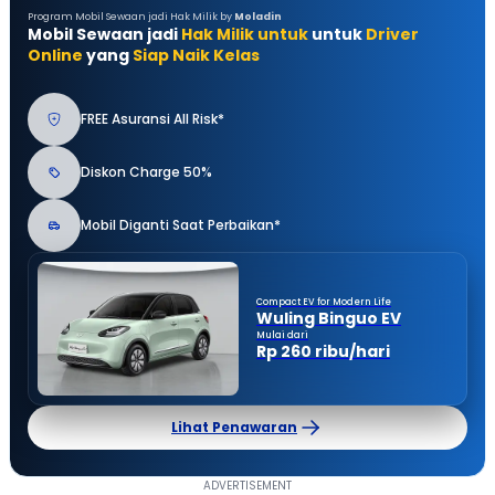
Program Mobil Sewaan jadi Hak Milik by
Moladin
Mobil Sewaan jadi
Hak Milik untuk
untuk
Driver
Online
yang
Siap Naik Kelas
FREE Asuransi All Risk*
Diskon Charge 50%
Mobil Diganti Saat Perbaikan*
Compact EV for Modern Life
Wuling Binguo EV
Mulai dari
Rp 260 ribu/hari
Lihat Penawaran