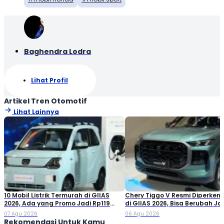
Baghendra Lodra
Lihat Profil
Artikel Tren Otomotif
Lihat Lainnya
10 Mobil Listrik Termurah di GIIAS
Chery Tiggo V Resmi Diperken
2026, Ada yang Promo Jadi Rp119
di GIIAS 2026, Bisa Berubah Ja
Jutaan!
Double Cabin
07 Agu 2026
06 Agu 2026
Rekomendasi Untuk Kamu