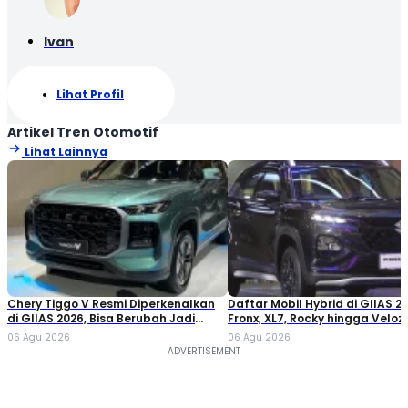
Ivan
Lihat Profil
Artikel Tren Otomotif
Lihat Lainnya
Chery Tiggo V Resmi Diperkenalkan
Daftar Mobil Hybrid di GIIAS 20
di GIIAS 2026, Bisa Berubah Jadi
Fronx, XL7, Rocky hingga Veloz!
Double Cabin
06 Agu 2026
06 Agu 2026