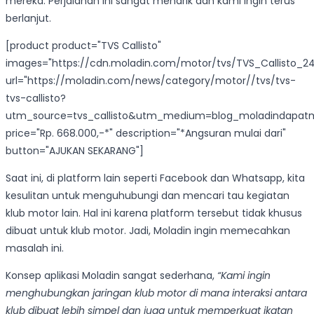
mereka. Perjalanan ini sangat menarik dan kami ingin terus
berlanjut.
[product product="TVS Callisto"
images="https://cdn.moladin.com/motor/tvs/TVS_Callisto_2
url="https://moladin.com/news/category/motor//tvs/tvs-
tvs-callisto?
utm_source=tvs_callisto&utm_medium=blog_moladindapat
price="Rp. 668.000,-*" description="*Angsuran mulai dari"
button="AJUKAN SEKARANG"]
Saat ini, di platform lain seperti Facebook dan Whatsapp, kita
kesulitan untuk menguhubungi dan mencari tau kegiatan
klub motor lain. Hal ini karena platform tersebut tidak khusus
dibuat untuk klub motor. Jadi, Moladin ingin memecahkan
masalah ini.
Konsep aplikasi Moladin sangat sederhana,
“Kami ingin
menghubungkan jaringan klub motor di mana interaksi antara
klub dibuat lebih simpel dan juga untuk memperkuat ikatan