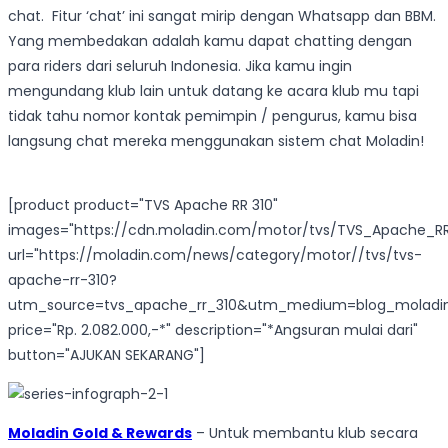
chat. Fitur ‘chat’ ini sangat mirip dengan Whatsapp dan BBM.
Yang membedakan adalah kamu dapat chatting dengan
para riders dari seluruh Indonesia. Jika kamu ingin
mengundang klub lain untuk datang ke acara klub mu tapi
tidak tahu nomor kontak pemimpin / pengurus, kamu bisa
langsung chat mereka menggunakan sistem chat Moladin!
[product product="TVS Apache RR 310"
images="https://cdn.moladin.com/motor/tvs/TVS_Apache_RR
url="https://moladin.com/news/category/motor//tvs/tvs-
apache-rr-310?
utm_source=tvs_apache_rr_310&utm_medium=blog_moladi
price="Rp. 2.082.000,-*" description="*Angsuran mulai dari"
button="AJUKAN SEKARANG"]
Moladin Gold & Rewards
– Untuk membantu klub secara