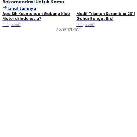
Rekomendasi Untuk Kamu
Lihat Lainnya
Apa Sih Keuntungan Gabung Klub
Modif Triumph Scrambler 2015,
Motor di Indonesia?
Gahar Banget Bro!
01 Agu 2017
15 Agu 2017