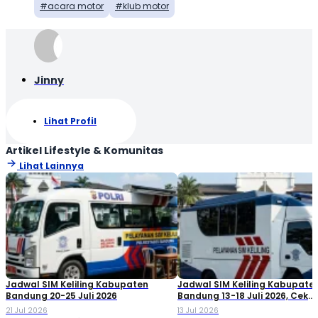
acara motor
klub motor
Jinny
Lihat Profil
Artikel Lifestyle & Komunitas
Lihat Lainnya
Jadwal SIM Keliling Kabupaten
Jadwal SIM Keliling Kabupate
Bandung 20-25 Juli 2026
Bandung 13-18 Juli 2026, Cek
Lokasinya!
21 Jul 2026
13 Jul 2026