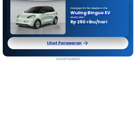
Compact EV for Modern Life
Wuling Binguo EV
Mulai dari
Rp 260 ribu/hari
Lihat Penawaran