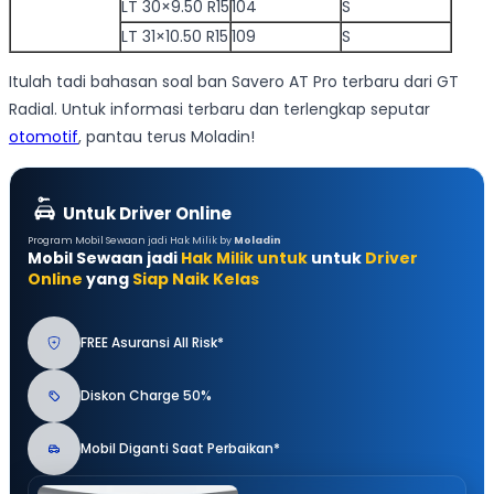
LT 30×9.50 R15
104
S
LT 31×10.50 R15
109
S
Itulah tadi bahasan soal ban Savero AT Pro terbaru dari GT
Radial. Untuk informasi terbaru dan terlengkap seputar
otomotif
, pantau terus Moladin!
Untuk Driver Online
Program Mobil Sewaan jadi Hak Milik by
Moladin
Mobil Sewaan jadi
Hak Milik untuk
untuk
Driver
Online
yang
Siap Naik Kelas
FREE Asuransi All Risk*
Diskon Charge 50%
Mobil Diganti Saat Perbaikan*