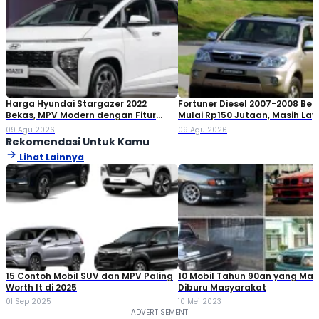
Harga Hyundai Stargazer 2022
Fortuner Diesel 2007-2008 Bek
Bekas, MPV Modern dengan Fitur
Mulai Rp150 Jutaan, Masih Lay
Lengkap!
Dibeli?
09 Agu 2026
09 Agu 2026
Rekomendasi Untuk Kamu
Lihat Lainnya
15 Contoh Mobil SUV dan MPV Paling
10 Mobil Tahun 90an yang Mas
Worth It di 2025
Diburu Masyarakat
01 Sep 2025
10 Mei 2023