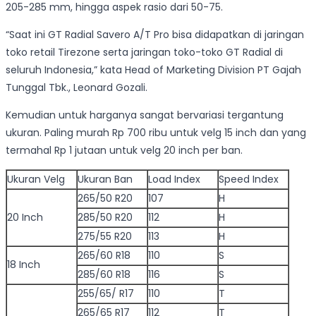
205-285 mm, hingga aspek rasio dari 50-75.
“Saat ini GT Radial Savero A/T Pro bisa didapatkan di jaringan
toko retail Tirezone serta jaringan toko-toko GT Radial di
seluruh Indonesia,” kata Head of Marketing Division PT Gajah
Tunggal Tbk., Leonard Gozali.
Kemudian untuk harganya sangat bervariasi tergantung
ukuran. Paling murah Rp 700 ribu untuk velg 15 inch dan yang
termahal Rp 1 jutaan untuk velg 20 inch per ban.
Ukuran Velg
Ukuran Ban
Load Index
Speed Index
265/50 R20
107
H
20 Inch
285/50 R20
112
H
275/55 R20
113
H
265/60 R18
110
S
18 Inch
285/60 R18
116
S
255/65/ R17
110
T
265/65 R17
112
T