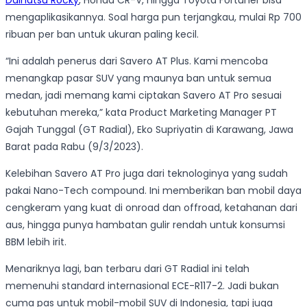
Daihatsu Rocky
, Honda CR-V, hingga Toyota Fortuner bisa
mengaplikasikannya. Soal harga pun terjangkau, mulai Rp 700
ribuan per ban untuk ukuran paling kecil.
“Ini adalah penerus dari Savero AT Plus. Kami mencoba
menangkap pasar SUV yang maunya ban untuk semua
medan, jadi memang kami ciptakan Savero AT Pro sesuai
kebutuhan mereka,” kata Product Marketing Manager PT
Gajah Tunggal (GT Radial), Eko Supriyatin di Karawang, Jawa
Barat pada Rabu (9/3/2023).
Kelebihan Savero AT Pro juga dari teknologinya yang sudah
pakai Nano-Tech compound. Ini memberikan ban mobil daya
cengkeram yang kuat di onroad dan offroad, ketahanan dari
aus, hingga punya hambatan gulir rendah untuk konsumsi
BBM lebih irit.
Menariknya lagi, ban terbaru dari GT Radial ini telah
memenuhi standard internasional ECE-R117-2. Jadi bukan
cuma pas untuk mobil-mobil SUV di Indonesia, tapi juga