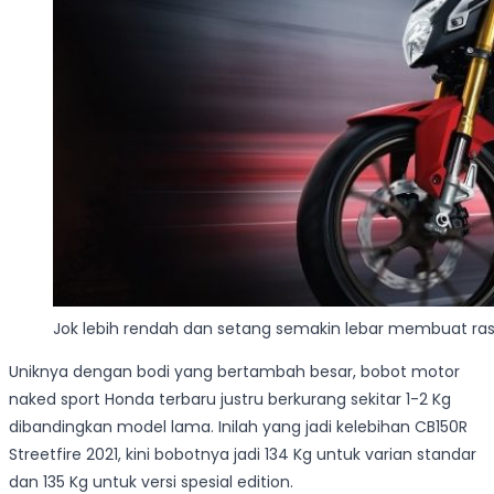
Jok lebih rendah dan setang semakin lebar membuat ra
Uniknya dengan bodi yang bertambah besar, bobot motor
naked sport Honda terbaru justru berkurang sekitar 1-2 Kg
dibandingkan model lama. Inilah yang jadi kelebihan CB150R
Streetfire 2021, kini bobotnya jadi 134 Kg untuk varian standar
dan 135 Kg untuk versi spesial edition.