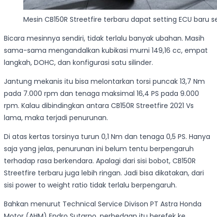
Mesin CB150R Streetfire terbaru dapat setting ECU baru se
Bicara mesinnya sendiri, tidak terlalu banyak ubahan. Masih
sama-sama mengandalkan kubikasi murni 149,16 cc, empat
langkah, DOHC, dan konfigurasi satu silinder.
Jantung mekanis itu bisa melontarkan torsi puncak 13,7 Nm
pada 7.000 rpm dan tenaga maksimal 16,4 PS pada 9.000
rpm. Kalau dibindingkan antara CB150R Streetfire 2021 Vs
lama, maka terjadi penurunan.
Di atas kertas torsinya turun 0,1 Nm dan tenaga 0,5 PS. Hanya
saja yang jelas, penurunan ini belum tentu berpengaruh
terhadap rasa berkendara. Apalagi dari sisi bobot, CB150R
Streetfire terbaru juga lebih ringan. Jadi bisa dikatakan, dari
sisi power to weight ratio tidak terlalu berpengaruh.
Bahkan menurut Technical Service Divison PT Astra Honda
Motor (AHM) Endro Sutarno, perbedaan itu berefek ke