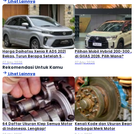
Lihat Lainnya
Harga Daihatsu Xenia R ADS 2021
Pilihan Mobil Hybrid 200-300 
Bekas, Turun Berapa Setelah 5
di GIIAS 2026, Pilih Mana?
Tahun?
07 Agu 2026
07 Agu 2026
Rekomendasi Untuk Kamu
Lihat Lainnya
64 Daftar Ukuran Klep Semua Motor
Kenali Kode dan Ukuran Beari
di Indonesia, Lengkap!
Berbagai Merk Motor