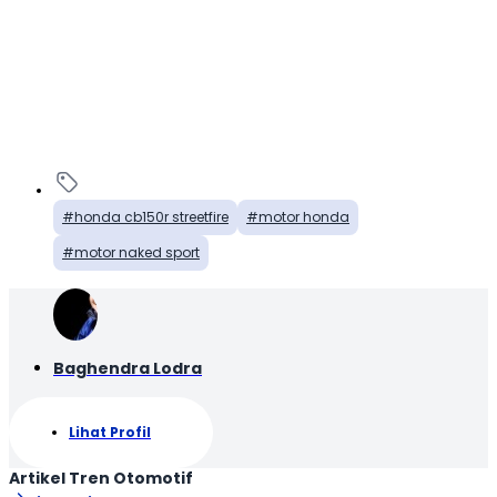
honda cb150r streetfire
motor honda
motor naked sport
Baghendra Lodra
Lihat Profil
Artikel Tren Otomotif