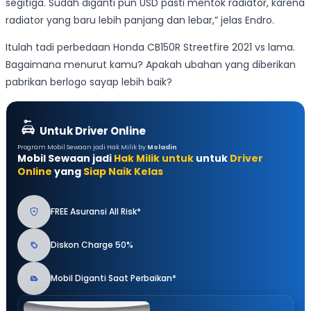
segitiga. Sudah diganti pun USD pasti mentok radiator, karena
radiator yang baru lebih panjang dan lebar,” jelas Endro.
Itulah tadi perbedaan Honda CB150R Streetfire 2021 vs lama.
Bagaimana menurut kamu? Apakah ubahan yang diberikan
pabrikan berlogo sayap lebih baik?
Untuk Driver Online
Program Mobil Sewaan jadi Hak Milik by
Moladin
Mobil Sewaan jadi
Hak Milik untuk
untuk
Driver
Online
yang
Siap Naik Kelas
FREE Asuransi All Risk*
Diskon Charge 50%
Mobil Diganti Saat Perbaikan*