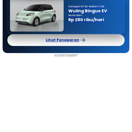
Compact EV for Modern Life
Wuling Binguo EV
Mulai dari
Rp 260 ribu/hari
Lihat Penawaran