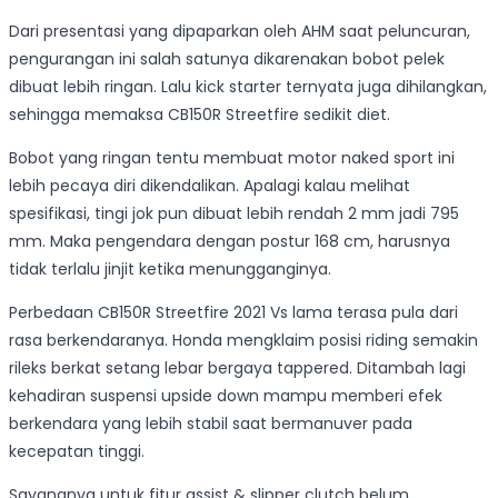
Dari presentasi yang dipaparkan oleh AHM saat peluncuran,
pengurangan ini salah satunya dikarenakan bobot pelek
dibuat lebih ringan. Lalu kick starter ternyata juga dihilangkan,
sehingga memaksa CB150R Streetfire sedikit diet.
Bobot yang ringan tentu membuat motor naked sport ini
lebih pecaya diri dikendalikan. Apalagi kalau melihat
spesifikasi, tingi jok pun dibuat lebih rendah 2 mm jadi 795
mm. Maka pengendara dengan postur 168 cm, harusnya
tidak terlalu jinjit ketika menungganginya.
Perbedaan CB150R Streetfire 2021 Vs lama terasa pula dari
rasa berkendaranya. Honda mengklaim posisi riding semakin
rileks berkat setang lebar bergaya tappered. Ditambah lagi
kehadiran suspensi upside down mampu memberi efek
berkendara yang lebih stabil saat bermanuver pada
kecepatan tinggi.
Sayangnya untuk fitur assist & slipper clutch belum