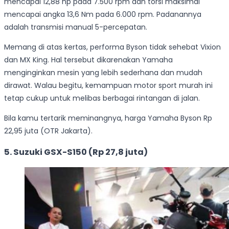
mencapai 12,88 hp pada 7.500 rpm dan torsi maksimal
mencapai angka 13,6 Nm pada 6.000 rpm. Padanannya
adalah transmisi manual 5-percepatan.
Memang di atas kertas, performa Byson tidak sehebat Vixion
dan MX King. Hal tersebut dikarenakan Yamaha
menginginkan mesin yang lebih sederhana dan mudah
dirawat. Walau begitu, kemampuan motor sport murah ini
tetap cukup untuk melibas berbagai rintangan di jalan.
Bila kamu tertarik meminangnya, harga Yamaha Byson Rp
22,95 juta (OTR Jakarta).
5. Suzuki GSX-S150 (Rp 27,8 juta)