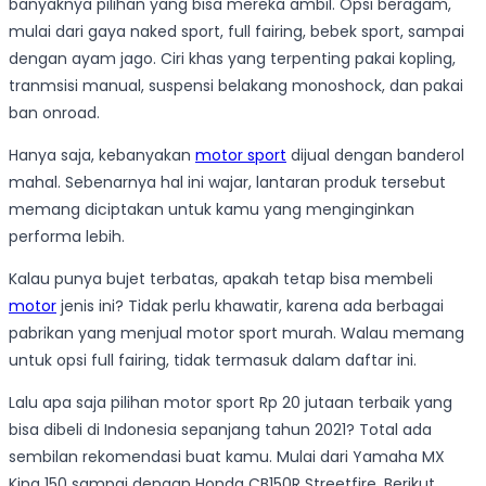
banyaknya pilihan yang bisa mereka ambil. Opsi beragam,
mulai dari gaya naked sport, full fairing, bebek sport, sampai
dengan ayam jago. Ciri khas yang terpenting pakai kopling,
tranmsisi manual, suspensi belakang monoshock, dan pakai
ban onroad.
Hanya saja, kebanyakan
motor sport
dijual dengan banderol
mahal. Sebenarnya hal ini wajar, lantaran produk tersebut
memang diciptakan untuk kamu yang menginginkan
performa lebih.
Kalau punya bujet terbatas, apakah tetap bisa membeli
motor
jenis ini? Tidak perlu khawatir, karena ada berbagai
pabrikan yang menjual motor sport murah. Walau memang
untuk opsi full fairing, tidak termasuk dalam daftar ini.
Lalu apa saja pilihan motor sport Rp 20 jutaan terbaik yang
bisa dibeli di Indonesia sepanjang tahun 2021? Total ada
sembilan rekomendasi buat kamu. Mulai dari Yamaha MX
King 150 sampai dengan Honda CB150R Streetfire. Berikut