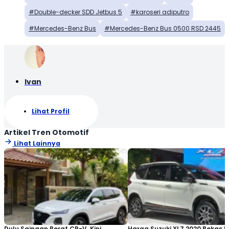
Double-decker SDD Jetbus 5
karoseri adiputro
Mercedes-Benz Bus
Mercedes-Benz Bus 0500 RSD 2445
Ivan
Lihat Profil
Artikel Tren Otomotif
Lihat Lainnya
Dulu Saingan Berat CR-V, Kini
Harga Suzuki XL7 2020 Bekas Ki