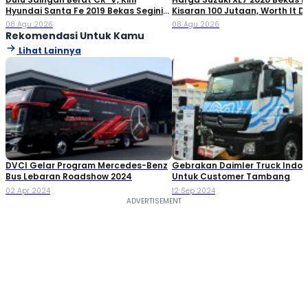
Hyundai Santa Fe 2019 Bekas Segini
Kisaran 100 Jutaan, Worth It Di
Harganya
08 Agu 2026
08 Agu 2026
Rekomendasi Untuk Kamu
Lihat Lainnya
DVCI Gelar Program Mercedes-Benz
Gebrakan Daimler Truck Indon
Bus Lebaran Roadshow 2024
Untuk Customer Tambang
02 Apr 2024
12 Sep 2024