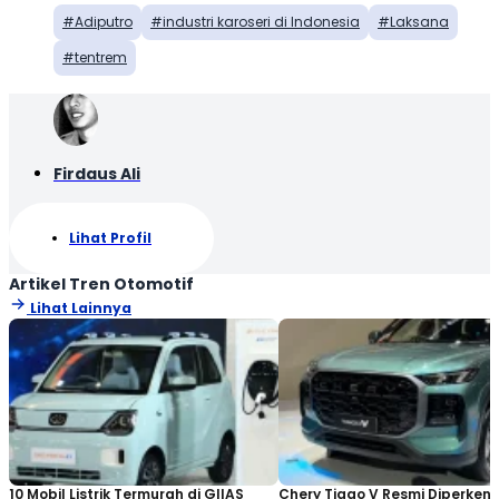
Adiputro
industri karoseri di Indonesia
Laksana
tentrem
Firdaus Ali
Lihat Profil
Artikel Tren Otomotif
Lihat Lainnya
10 Mobil Listrik Termurah di GIIAS
Chery Tiggo V Resmi Diperken