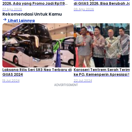
2026, Ada yang Promo Jadi Rp119
di GIIAS 2026, Bisa Berubah Ja
Jutaan!
Double Cabin
07 Agu 2026
06 Agu 2026
Rekomendasi Untuk Kamu
Lihat Lainnya
Laksana Rilis Seri SR3 Neo Terbaru di
Karoseri Tentrem Serah Terim
GIIAS 2024
ke PO, Kemenperin Apresiasi !
19 Jul 2024
22 Jul 2024