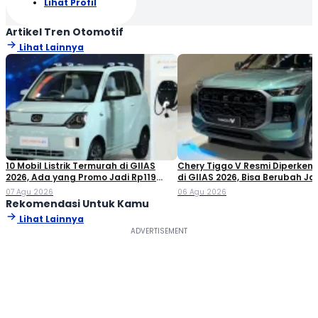
Lihat Profil
Artikel Tren Otomotif
Lihat Lainnya
10 Mobil Listrik Termurah di GIIAS
Chery Tiggo V Resmi Diperken
2026, Ada yang Promo Jadi Rp119
di GIIAS 2026, Bisa Berubah Ja
Jutaan!
Double Cabin
07 Agu 2026
06 Agu 2026
Rekomendasi Untuk Kamu
Lihat Lainnya