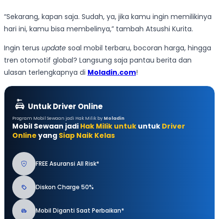
“Sekarang, kapan saja. Sudah, ya, jika kamu ingin memilikinya
hari ini, kamu bisa membelinya,” tambah Atsushi Kurita.
Ingin terus
update
soal mobil terbaru, bocoran harga, hingga
tren otomotif global? Langsung saja pantau berita dan
ulasan terlengkapnya di
Moladin.com
!
Untuk Driver Online
Program Mobil Sewaan jadi Hak Milik by
Moladin
Mobil Sewaan jadi
Hak Milik untuk
untuk
Driver
Online
yang
Siap Naik Kelas
FREE Asuransi All Risk*
Diskon Charge 50%
Mobil Diganti Saat Perbaikan*