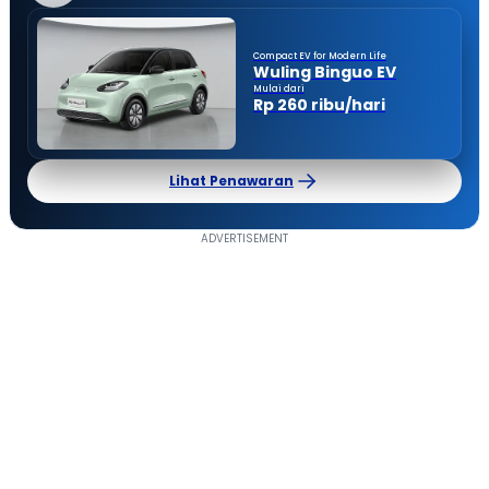
Compact EV for Modern Life
Wuling Binguo EV
Mulai dari
Rp 260 ribu/hari
Lihat Penawaran