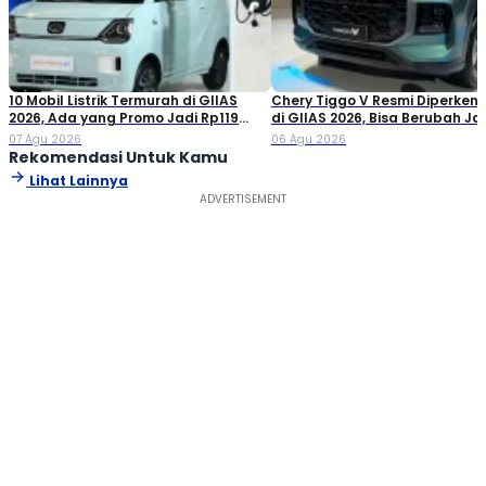
10 Mobil Listrik Termurah di GIIAS
Chery Tiggo V Resmi Diperken
2026, Ada yang Promo Jadi Rp119
di GIIAS 2026, Bisa Berubah Ja
Jutaan!
Double Cabin
07 Agu 2026
06 Agu 2026
Rekomendasi Untuk Kamu
Lihat Lainnya