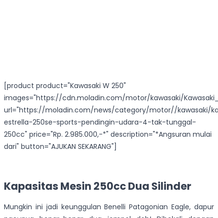
[product product="Kawasaki W 250"
images="https://cdn.moladin.com/motor/kawasaki/Kawasaki
url="https://moladin.com/news/category/motor//kawasaki/k
estrella-250se-sports-pendingin-udara-4-tak-tunggal-
250cc" price="Rp. 2.985.000,-*" description="*Angsuran mulai
dari" button="AJUKAN SEKARANG"]
Kapasitas Mesin 250cc Dua Silinder
Mungkin ini jadi keunggulan Benelli Patagonian Eagle, dapur