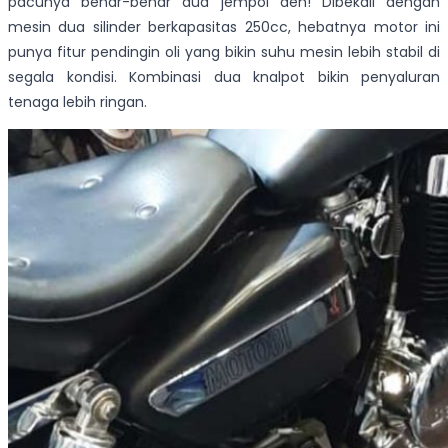
pacunya benar-benar dua jempol deh! Dibekali dengan
mesin dua silinder berkapasitas 250cc, hebatnya motor ini
punya fitur pendingin oli yang bikin suhu mesin lebih stabil di
segala kondisi. Kombinasi dua knalpot bikin penyaluran
tenaga lebih ringan.