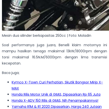
Mesin dua silinder berkapasitas 250cc | Foto: Moladin
Soal performanya juga juara, Benelli klaim motornya ini
mampu hasilkan tenaga maksimal 13kW/8000rpm dengan
torsi maksimal 16.5N.M/6000rpm dengan lima transmisi
kecepatan.
Baca juga;
Kymco X-Town Curi Perhatian, Skutik Bongsor Mirip X-
MAX
Honda Rilis Motor Unik di GIIAS, Dipasarkan Rp 65 Juta
Honda X-ADV 150 Rilis di GIIAS, Nih Penampakannya!
Yamaha R1M & R1 2020 Dipasarkan, Harga 240 Jutaan