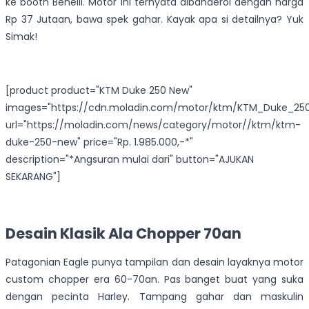
ke booth Benelli. Motor ini ternyata dibanderol dengan harga
Rp 37 Jutaan, bawa spek gahar. Kayak apa si detailnya? Yuk
Simak!
[product product="KTM Duke 250 New"
images="https://cdn.moladin.com/motor/ktm/KTM_Duke_250
url="https://moladin.com/news/category/motor//ktm/ktm-
duke-250-new" price="Rp. 1.985.000,-*"
description="*Angsuran mulai dari" button="AJUKAN
SEKARANG"]
Desain Klasik Ala Chopper 70an
Patagonian Eagle punya tampilan dan desain layaknya motor
custom chopper era 60-70an. Pas banget buat yang suka
dengan pecinta Harley. Tampang gahar dan maskulin