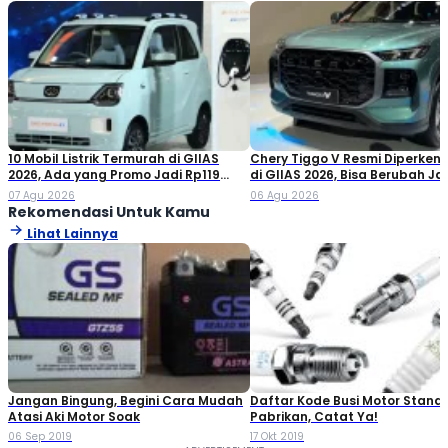
10 Mobil Listrik Termurah di GIIAS
Chery Tiggo V Resmi Diperken
2026, Ada yang Promo Jadi Rp119
di GIIAS 2026, Bisa Berubah Ja
Jutaan!
Double Cabin
07 Agu 2026
06 Agu 2026
Rekomendasi Untuk Kamu
Lihat Lainnya
Jangan Bingung, Begini Cara Mudah
Daftar Kode Busi Motor Standa
Atasi Aki Motor Soak
Pabrikan, Catat Ya!
06 Sep 2019
17 Okt 2019