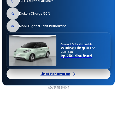
FREE Asuransi All Risk*
Diskon Charge 50%
Mobil Diganti Saat Perbaikan*
Compact EV for Modern Life
Wuling Binguo EV
Mulai dari
Rp 260 ribu/hari
Lihat Penawaran