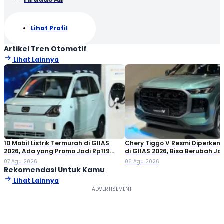
Lihat Profil
Artikel Tren Otomotif
Lihat Lainnya
10 Mobil Listrik Termurah di GIIAS
Chery Tiggo V Resmi Diperken
2026, Ada yang Promo Jadi Rp119
di GIIAS 2026, Bisa Berubah Ja
Jutaan!
Double Cabin
07 Agu 2026
06 Agu 2026
Rekomendasi Untuk Kamu
Lihat Lainnya