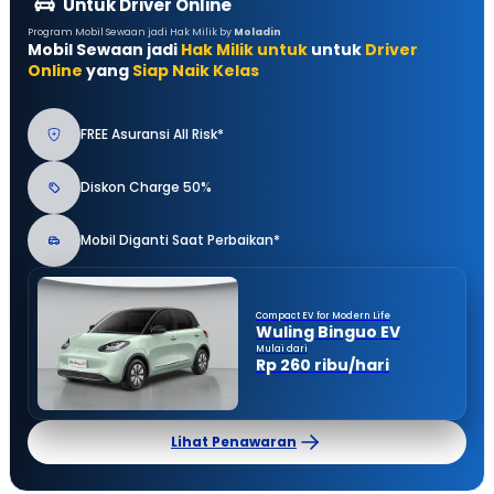
Untuk Driver Online
Program Mobil Sewaan jadi Hak Milik by
Moladin
Mobil Sewaan jadi
Hak Milik untuk
untuk
Driver
Online
yang
Siap Naik Kelas
FREE Asuransi All Risk*
Diskon Charge 50%
Mobil Diganti Saat Perbaikan*
Compact EV for Modern Life
Wuling Binguo EV
Mulai dari
Rp 260 ribu/hari
Lihat Penawaran