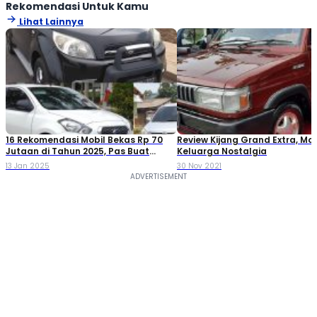
Rekomendasi Untuk Kamu
Lihat Lainnya
16 Rekomendasi Mobil Bekas Rp 70
Review Kijang Grand Extra, Mob
Jutaan di Tahun 2025, Pas Buat
Keluarga Nostalgia
Keluarga!
13 Jan 2025
30 Nov 2021