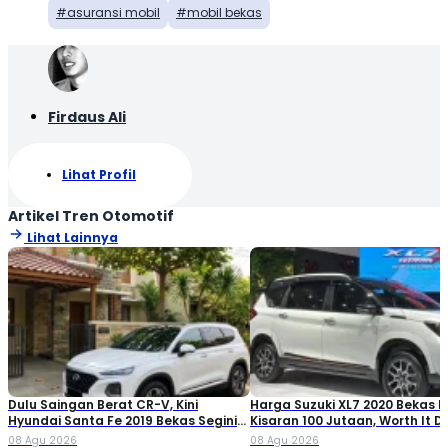
asuransi mobil
mobil bekas
Firdaus Ali
Lihat Profil
Artikel Tren Otomotif
Lihat Lainnya
Dulu Saingan Berat CR-V, Kini
Harga Suzuki XL7 2020 Bekas Ki
Hyundai Santa Fe 2019 Bekas Segini
Kisaran 100 Jutaan, Worth It Di
Harganya
08 Agu 2026
08 Agu 2026