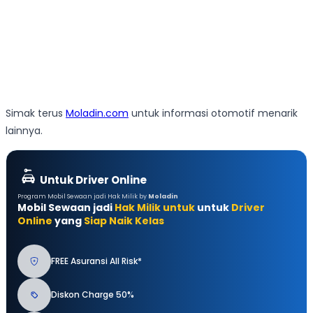
Simak terus
Moladin.com
untuk informasi otomotif menarik
lainnya.
Untuk Driver Online
Program Mobil Sewaan jadi Hak Milik by
Moladin
Mobil Sewaan jadi
Hak Milik untuk
untuk
Driver
Online
yang
Siap Naik Kelas
FREE Asuransi All Risk*
Diskon Charge 50%