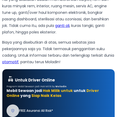
kuras minyak rem, interior, ruang mesin, servis AC, engine
tune up, ganti/over haul komponen elektronik, bongkar
pasang dashboard, sterilisasi atau ozonisasi, dan bersihkan
jok. Tidak cuma itu, ada pula
ganti oli
, kuras tangki, ganti
plafon, hingga poles eksterior.
Biaya yang disebutkan di atas, semua sebatas jasa
pekerjaannya saja ya. Tidak termasuk penggantian suku
cadang. Untuk informasi terbaru dan terlengkap terkait dunia
otomotif
, pantau terus Moladin!
Untuk Driver Online
Program Mobil Sewaan jadi Hak Milik by
Moladin
Mobil Sewaan jadi
Hak Milik untuk
untuk
Driver
Online
yang
Siap Naik Kelas
FREE Asuransi All Risk*