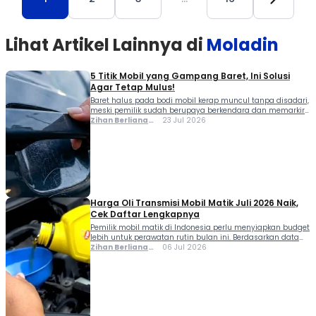
Lihat Artikel Lainnya di
Moladin
5 Titik Mobil yang Gampang Baret, Ini Solusi
Agar Tetap Mulus!
Baret halus pada bodi mobil kerap muncul tanpa disadari,
meski pemilik sudah berupaya berkendara dan memarkir
kendaraan dengan hati-hati. Kondisi ini umumnya bukan
Zihan Berliana
23 Jul 2026
disebabkan oleh benturan besar, melainkan gesekan-
Ram Ghani
gesekan kecil di titik-titik tertentu yang justru sering luput
dari perhatian sehari-hari. Setidaknya ada lima area pada
mobil yang paling rentan mengalami baret akibat
aktivitas rutin, mulai […]
Harga Oli Transmisi Mobil Matik Juli 2026 Naik,
Cek Daftar Lengkapnya
Pemilik mobil matik di Indonesia perlu menyiapkan budget
lebih untuk perawatan rutin bulan ini. Berdasarkan data
yang dihimpun dari jaringan penjualan resmi per 6 Juli
Zihan Berliana
06 Jul 2026
2026, harga oli transmisi dari berbagai merek tercatat
Ram Ghani
kompak naik dibandingkan bulan sebelumnya. Oli
transmisi sendiri merupakan komponen wajib yang harus
rutin diganti pada mobil bertransmisi otomatis karena
berperan penting […]