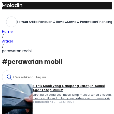
Skip
to
content
Semua Artikel
Panduan & Review
Servis & Perawatan
Financing,
Home
/
Artikel
/
perawatan mobil
#perawatan mobil
5 Titik Mobil yang Gampang Baret, Ini Solusi
Agar Tetap Mulus!
Baret halus pada bodi mobil kerap muncul tanpa disadari,
meski pemilik sudah berupaya berkendara dan memarkir
kendaraan dengan hati-hati. Kondisi ini umumnya bukan
Zihan Berliana
23 Jul 2026
disebabkan oleh benturan besar, melainkan gesekan-
Ram Ghani
gesekan kecil di titik-titik tertentu yang justru sering luput
dari perhatian sehari-hari. Setidaknya ada lima area pada