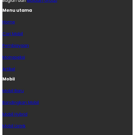
Bagian dari
Moladin Group
Menu utama
Home
Cari Mobil
Pembiayaan
MoInspeksi
Artikel
Mobil
Mobil Baru
Bandingkan Mobil
Mobil Hybrid
Mobil Listrik