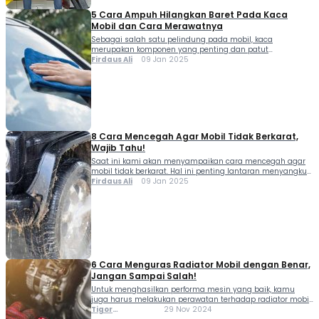
5 Cara Ampuh Hilangkan Baret Pada Kaca
Mobil dan Cara Merawatnya
Sebagai salah satu pelindung pada mobil, kaca
merupakan komponen yang penting dan patut
diperhatikan perawatannya. Jangan sampai ada baret
Firdaus Ali
09 Jan 2025
pada kaca mobil, karena dapat mengganggu pandangan
kamu dalam berkendara. Tidak selamanya baret tampak
sebagai tanda garis. Ada pula indikasi lain yang sering
dihadapi oleh pemilk mobil, seperti kaca kusam. Kondisi ini
sebenarnya baret pada kaca, […]
8 Cara Mencegah Agar Mobil Tidak Berkarat,
Wajib Tahu!
Saat ini kami akan menyampaikan cara mencegah agar
mobil tidak berkarat. Hal ini penting lantaran menyangkut
harga nilai jual kembali dan usia pakai kendaraan. Karena
Firdaus Ali
09 Jan 2025
mobil yang tidak berkarat tentunya akan memiliki nilai
jual kembali yang lebih baik. Apalagi dibanding mobil
yang misal di bagian dalam sepatbor atau body berkarat.
Selain itu, mobil yang tidak […]
6 Cara Menguras Radiator Mobil dengan Benar,
Jangan Sampai Salah!
Untuk menghasilkan performa mesin yang baik, kamu
juga harus melakukan perawatan terhadap radiator mobil.
Ternyata tidak sulit merawatnya dan kamu bisa pelajari
Tigor
29 Nov 2024