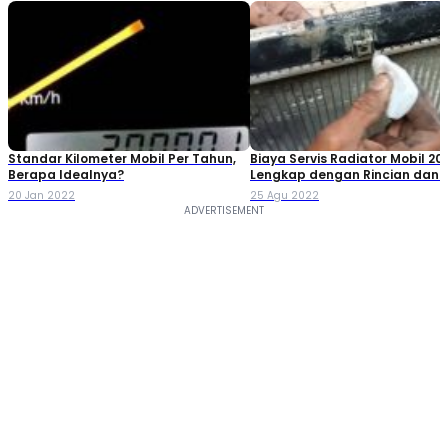
Standar Kilometer Mobil Per Tahun,
Biaya Servis Radiator Mobil 20
Berapa Idealnya?
Lengkap dengan Rincian dan T
Perawatannya
20 Jan 2022
25 Agu 2022