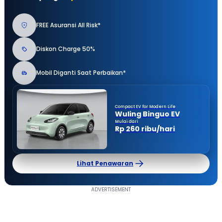
FREE Asuransi All Risk*
Diskon Charge 50%
Mobil Diganti Saat Perbaikan*
Compact EV for Modern Life
Wuling Binguo EV
Mulai dari
Rp 260 ribu/hari
Lihat Penawaran