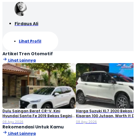
Firdaus Ali
Lihat Profil
Artikel Tren Otomotif
Lihat Lainnya
Dulu Saingan Berat CR-V, Kini
Harga Suzuki XL7 2020 Bekas Ki
Hyundai Santa Fe 2019 Bekas Segini
Kisaran 100 Jutaan, Worth It Di
Harganya
08 Agu 2026
08 Agu 2026
Rekomendasi Untuk Kamu
Lihat Lainnya