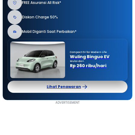
FREE Asuransi All Risk*
Diskon Charge 50%
Mobil Diganti Saat Perbaikan*
Compact EV for Modern Life
Wuling Binguo EV
Mulai dari
Rp 260 ribu/hari
Lihat Penawaran