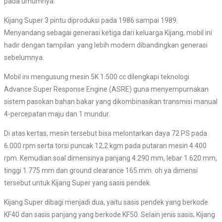
pada umumnya.
Kijang Super 3 pintu diproduksi pada 1986 sampai 1989.
Menyandang sebagai generasi ketiga dari keluarga Kijang, mobil ini
hadir dengan tampilan yang lebih modern dibandingkan generasi
sebelumnya.
Mobil ini mengusung mesin 5K 1.500 cc dilengkapi teknologi
Advance Super Response Engine (ASRE) guna menyempurnakan
sistem pasokan bahan bakar yang dikombinasikan transmisi manual
4-percepatan maju dan 1 mundur.
Di atas kertas, mesin tersebut bisa melontarkan daya 72 PS pada
6.000 rpm serta torsi puncak 12,2 kgm pada putaran mesin 4.400
rpm. Kemudian soal dimensinya panjang 4.290 mm, lebar 1.620 mm,
tinggi 1.775 mm dan ground clearance 165 mm. oh ya dimensi
tersebut untuk Kijang Super yang sasis pendek.
Kijang Super dibagi menjadi dua, yaitu sasis pendek yang berkode
KF40 dan sasis panjang yang berkode KF50. Selain jenis sasis, Kijang