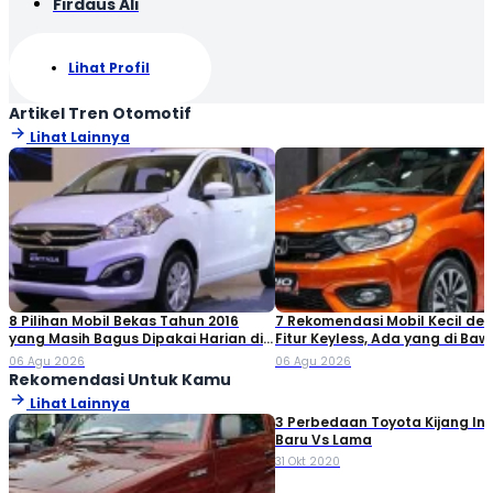
Firdaus Ali
Lihat Profil
Artikel Tren Otomotif
Lihat Lainnya
8 Pilihan Mobil Bekas Tahun 2016
7 Rekomendasi Mobil Kecil de
yang Masih Bagus Dipakai Harian di
Fitur Keyless, Ada yang di Ba
2026
Rp80 Juta!
06 Agu 2026
06 Agu 2026
Rekomendasi Untuk Kamu
Lihat Lainnya
3 Perbedaan Toyota Kijang In
Baru Vs Lama
31 Okt 2020