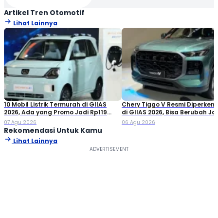
Artikel Tren Otomotif
Lihat Lainnya
10 Mobil Listrik Termurah di GIIAS
Chery Tiggo V Resmi Diperken
2026, Ada yang Promo Jadi Rp119
di GIIAS 2026, Bisa Berubah Ja
Jutaan!
Double Cabin
07 Agu 2026
06 Agu 2026
Rekomendasi Untuk Kamu
Lihat Lainnya