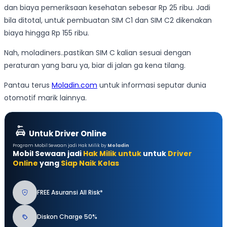
dan biaya pemeriksaan kesehatan sebesar Rp 25 ribu. Jadi
bila ditotal, untuk pembuatan SIM C1 dan SIM C2 dikenakan
biaya hingga Rp 155 ribu.
Nah, moladiners..pastikan SIM C kalian sesuai dengan
peraturan yang baru ya, biar di jalan ga kena tilang.
Pantau terus
Moladin.com
untuk informasi seputar dunia
otomotif marik lainnya.
Untuk Driver Online
Program Mobil Sewaan jadi Hak Milik by
Moladin
Mobil Sewaan jadi
Hak Milik untuk
untuk
Driver
Online
yang
Siap Naik Kelas
FREE Asuransi All Risk*
Diskon Charge 50%