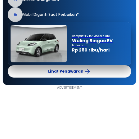
Mobil Diganti Saat Perbaikan*
Compact EV for Modern Life
Wuling Binguo EV
Mulai dari
Rp 260 ribu/hari
Lihat Penawaran