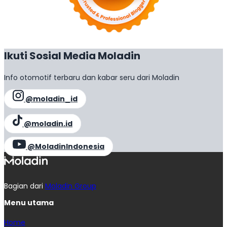
Ikuti Sosial Media Moladin
Info otomotif terbaru dan kabar seru dari Moladin
@moladin_id
@moladin.id
@MoladinIndonesia
Bagian dari
Moladin Group
Menu utama
Home