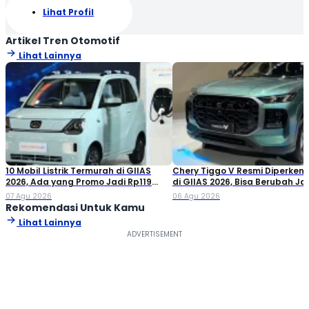
Lihat Profil
Artikel Tren Otomotif
Lihat Lainnya
10 Mobil Listrik Termurah di GIIAS
Chery Tiggo V Resmi Diperken
2026, Ada yang Promo Jadi Rp119
di GIIAS 2026, Bisa Berubah Ja
Jutaan!
Double Cabin
07 Agu 2026
06 Agu 2026
Rekomendasi Untuk Kamu
Lihat Lainnya