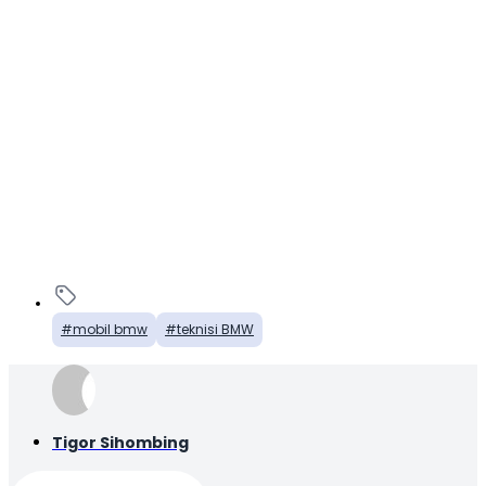
mobil bmw
teknisi BMW
Tigor Sihombing