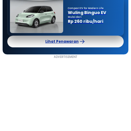
Compact EV for Modern Life
Wuling Binguo EV
Mulai dari
Rp 260 ribu/hari
Lihat Penawaran