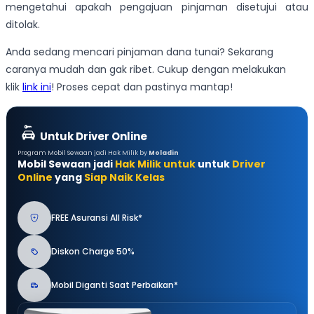
mengetahui apakah pengajuan pinjaman disetujui atau
ditolak.
Anda sedang mencari pinjaman dana tunai? Sekarang
caranya mudah dan gak ribet. Cukup dengan melakukan
klik
link ini
! Proses cepat dan pastinya mantap!
Untuk Driver Online
Program Mobil Sewaan jadi Hak Milik by
Moladin
Mobil Sewaan jadi
Hak Milik untuk
untuk
Driver
Online
yang
Siap Naik Kelas
FREE Asuransi All Risk*
Diskon Charge 50%
Mobil Diganti Saat Perbaikan*