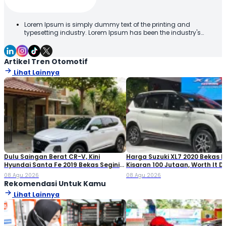
Lorem Ipsum is simply dummy text of the printing and
typesetting industry. Lorem Ipsum has been the industry's
standard dummy text ever since the 1500s, when an unknown
printer took a galley of type and scrambled it to make a type
specimen book. It has survived not only five centuries, but also
Artikel Tren Otomotif
the leap into electronic typesetting, remaining essentially
Lihat Lainnya
unchanged. It was popularised in the 1960s with the release of
Letraset sheets containing Lorem Ipsum passages, and more
recently with desktop publishing software like Aldus PageMaker
including versions of Lorem Ipsum
Dulu Saingan Berat CR-V, Kini
Harga Suzuki XL7 2020 Bekas Ki
Hyundai Santa Fe 2019 Bekas Segini
Kisaran 100 Jutaan, Worth It Di
Harganya
08 Agu 2026
08 Agu 2026
Rekomendasi Untuk Kamu
Lihat Lainnya