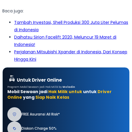
Baca juga:
Tambah Investasi, Shell Produksi 300 Juta Liter Pelumas
di Indonesia
Daihatsu Sirion Facelift 2020, Meluncur 19 Maret di
Indonesia!
Perjalanan Mitsubishi Xpander di Indonesia, Dari Konsep
Hingga Kini
Untuk Driver Online
Program Mobil Sewaan jadi Hak Milik by
Moladin
Mobil Sewaan jadi
Hak Milik untuk
untuk
Driver
Online
yang
Siap Naik Kelas
FREE Asuransi All Risk*
Diskon Charge 50%