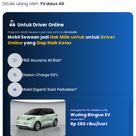
Ditulis ulang oleh:
Firdaus Ali
Untuk Driver Online
Program Mobil Sewaan jadi Hak Milik by
Moladin
Mobil Sewaan jadi
Hak Milik untuk
untuk
Driver
Online
yang
Siap Naik Kelas
FREE Asuransi All Risk*
Diskon Charge 50%
Mobil Diganti Saat Perbaikan*
Compact EV for Modern Life
Wuling Binguo EV
Mulai dari
Rp 260 ribu/hari