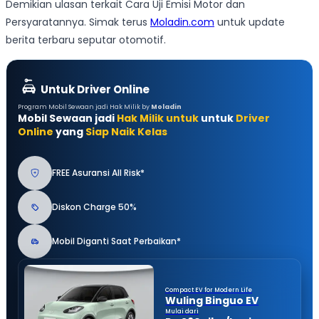
Demikian ulasan terkait Cara Uji Emisi Motor dan
Persyaratannya. Simak terus
Moladin.com
untuk update
berita terbaru seputar otomotif.
Untuk Driver Online
Program Mobil Sewaan jadi Hak Milik by
Moladin
Mobil Sewaan jadi
Hak Milik untuk
untuk
Driver
Online
yang
Siap Naik Kelas
FREE Asuransi All Risk*
Diskon Charge 50%
Mobil Diganti Saat Perbaikan*
Compact EV for Modern Life
Wuling Binguo EV
Mulai dari