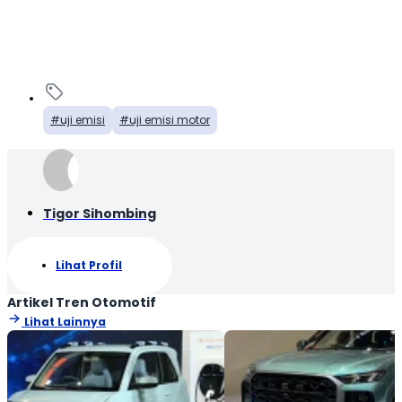
uji emisi
uji emisi motor
Tigor Sihombing
Lihat Profil
Artikel Tren Otomotif
Lihat Lainnya